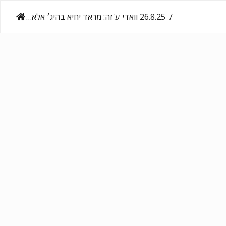
‎26.8.25‏ וואדי ע'זה: מראד יחיא בהיג׳ אלאע׳ה