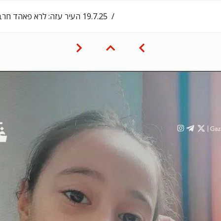
‎19.7.25‏ העיר עזה: לרא פאהד חרב. בת 10.