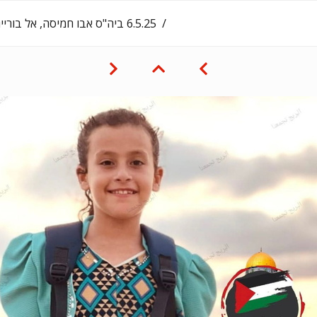
‎6.5.25‏ ביה"ס אבו חמיסה, אל בורייג׳: ואפא מחמוד מחמד אל חאלדי