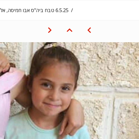
‎6.5.25‏ טבח ביה"ס אבו חמיסה, אל בורייג': ג׳ורי טבאש