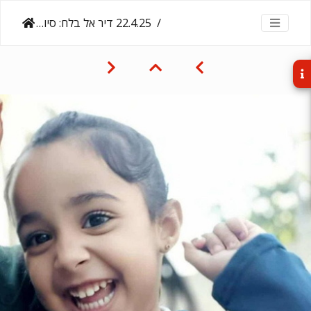
‎22.4.25‏ דיר אל בלח: סיוואר דלול